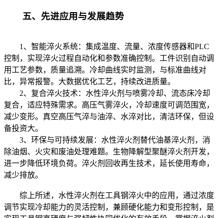
五、先进应用与发展趋势
1、智能淬火系统：集成温度、流量、浓度传感器和PLC
控制，实现淬火过程自动化和参数准确控制。工件识别自动调
用工艺参数，质量追溯。冷却曲线实时监测，与标准曲线对
比，异常报警。大数据优化工艺，持续改进质量。
2、复合淬火技术：水性淬火剂与喷雾冷却、流态床冷却
复合，适应特殊需求。高压气雾淬火，冷却速度可调范围宽，
减少变形。真空高压气淬与油淬、水淬对比，清洁环保，但设
备投资大。
3、环保与可持续发展：水性淬火剂替代油基淬火剂，消
除油烟、火灾和废油处理难题。生物降解型聚醚淬火剂开发，
进一步降低环境负荷。淬火剂回收再生技术，延长使用寿命，
减少排放。
综上所述，水性淬火剂在工具钢淬火中的应用，通过浓度
调节实现冷却能力的灵活控制，兼顾硬化能力和变形控制，是