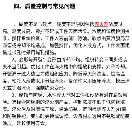
四、质量控制与常见问题
1、硬度不足与软点：硬度不足原因包括
淬火剂
浓度过
高、温度过高、搅拌不足或工件表面污染。浓度和温度检测校
准，搅拌系统检查，工件入液前清洁除油。软点由蒸汽膜局部
滞留或冷却不均造成，加强搅拌，优化入液方式，工件表面粗
糙或带孔时采用堵孔措施。
2、变形与开裂：变形由冷却不均、组织转变不同步或装
夹不当引起。优化工件在淬火槽中的摆放和支撑，对称冷却。
开裂源于过大热应力或组织应力，降低淬火剂浓度、提高温
度、预冷入液或采用分级淬火。复杂件采用压床淬火、模压淬
火或等温淬火，强制约束变形。
3、腐蚀与防锈：水性淬火剂对工件和设备有潜在腐蚀风
险。选择含防锈剂的淬火剂产品，控制浓度不低于低防锈浓
度。淬火后及时清洗干燥，涂油防锈。定期检测淬火剂pH值
和防锈性能，变质时更换或调整。设备材质选用不锈钢或防腐
涂层，延长使用寿命。