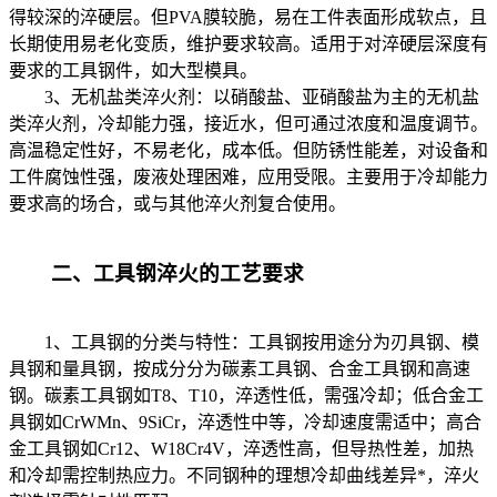
得较深的淬硬层。但PVA膜较脆，易在工件表面形成软点，且
长期使用易老化变质，维护要求较高。适用于对淬硬层深度有
要求的工具钢件，如大型模具。
3、无机盐类淬火剂：以硝酸盐、亚硝酸盐为主的无机盐
类淬火剂，冷却能力强，接近水，但可通过浓度和温度调节。
高温稳定性好，不易老化，成本低。但防锈性能差，对设备和
工件腐蚀性强，废液处理困难，应用受限。主要用于冷却能力
要求高的场合，或与其他淬火剂复合使用。
二、工具钢淬火的工艺要求
1、工具钢的分类与特性：工具钢按用途分为刃具钢、模
具钢和量具钢，按成分分为碳素工具钢、合金工具钢和高速
钢。碳素工具钢如T8、T10，淬透性低，需强冷却；低合金工
具钢如CrWMn、9SiCr，淬透性中等，冷却速度需适中；高合
金工具钢如Cr12、W18Cr4V，淬透性高，但导热性差，加热
和冷却需控制热应力。不同钢种的理想冷却曲线差异*，淬火