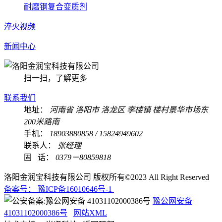
耐磨钢复合变质剂
淬火视频
新闻中心
扫一扫，了解更多
联系我们
地址：
河南省 洛阳市 洛龙区 李楼镇 楼村景华市场东
200米路南
手机：
18903880858 / 15824949602
联系人：
张经理
固 话：
0379－80859818
洛阳金润宝科技有限公司 版权所有©2023 All Right Reserved
备案号： 豫ICP备16010646号-1
豫公网安备
41031102000386号
网站XML