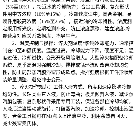
（5%至10%），接近水的冷却能力；合金工具钢、复杂形状
件用中等浓度（10%至15%），冷却速度适中；高合金钢、易
裂件用较高浓度（15%至25%），接近油的冷却特性。浓度测
定采用折光仪，定期检测补充，防止浓度漂移。建立浓度-冷
却速度对应关系数据库，指导生产。
2、温度控制与搅拌：淬火剂温度*影响冷却能力，通常控
制在20至40摄氏度。温度过高，冷却能力下降，硬度不足；温
度过低，冷却过快，变形开裂风险增大。大型淬火槽配备冷却
系统，夏季高温时强制冷却。搅拌或循环流动改善冷却均匀
性，防止局部蒸汽膜滞留形成软点。搅拌强度根据工件形状和
装炉量调整，避免冲击变形。
3、淬火操作规范：工件入液方式、角度和速度影响冷却
均匀性。长轴类垂直入液，防止弯曲；板类倾斜入液，减少蒸
汽膜包裹；复杂形状件采用专用工装，保证各部位冷却均衡。
入液后适当摆动或旋转，打破蒸汽膜，加速冷却。控制出液温
度，合金工具钢可在Ms点以上出液空冷，利用余热自回火，
减少残留奥氏体。