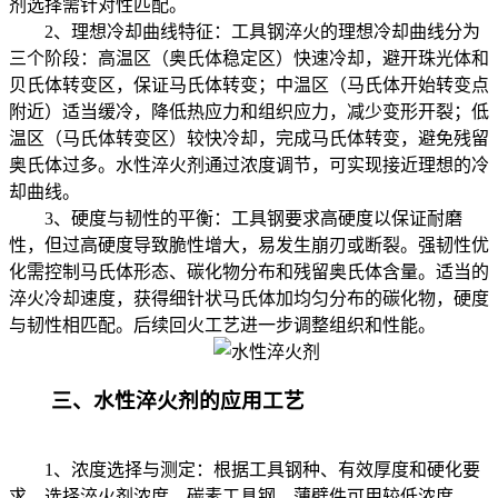
剂选择需针对性匹配。
2、理想冷却曲线特征：工具钢淬火的理想冷却曲线分为
三个阶段：高温区（奥氏体稳定区）快速冷却，避开珠光体和
贝氏体转变区，保证马氏体转变；中温区（马氏体开始转变点
附近）适当缓冷，降低热应力和组织应力，减少变形开裂；低
温区（马氏体转变区）较快冷却，完成马氏体转变，避免残留
奥氏体过多。水性淬火剂通过浓度调节，可实现接近理想的冷
却曲线。
3、硬度与韧性的平衡：工具钢要求高硬度以保证耐磨
性，但过高硬度导致脆性增大，易发生崩刃或断裂。强韧性优
化需控制马氏体形态、碳化物分布和残留奥氏体含量。适当的
淬火冷却速度，获得细针状马氏体加均匀分布的碳化物，硬度
与韧性相匹配。后续回火工艺进一步调整组织和性能。
三、水性淬火剂的应用工艺
1、浓度选择与测定：根据工具钢种、有效厚度和硬化要
求，选择淬火剂浓度。碳素工具钢、薄壁件可用较低浓度